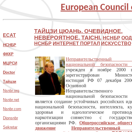
European Council 
ТАЙЦЗИ ЦЮАНЬ. ОЧЕВИДНОЕ.
ECAT
НЕВЕРОЯТНОЕ.
TAICHI.
НСНБР
ООД
НСНБР
ИНТЕРНЕТ ПОРТАЛ
ИСКУССТВО
НСНБР
ФККР
Неправительственный 
МЦРСИ
национальной безопасности
учрежден в ноябре 2000 
Doctor
зарегистрирован Министе
юстиции РФ 07 декабря 200
Тайцзи
Основной це
Nsnbr.org
Неправительственного 
национальной безопасности
Nsnbr.net
является создание устойчивых российских ид
национальной безопасности, интеллекта, ку
Nsnbr.com
здоровья и идеологическое противоде
наркотизации совместно с государств
Dipnsnbr
организациями РФ.
Общероссийское общес
Sekretar
движение
Неправительственный