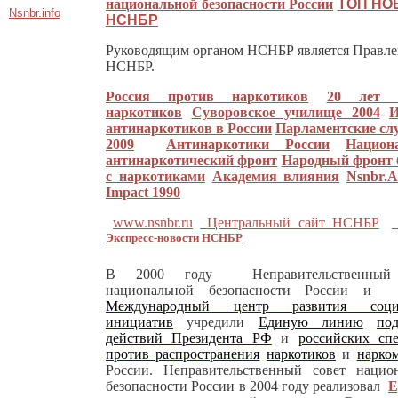
национальной безопасности России
ТОП НО
Nsnbr.info
НСНБР
Руководящим органом НСНБР является Правле
НСНБР.
Россия против наркотиков
20 лет 
наркотиков
Суворовское училище 2004
И
антинаркотиков в России
Парламентские с
2009
Антинаркотики России
Национ
антинаркотический фронт
Народный фронт 
с наркотиками
Академия влияния
Nsnbr.
Impact 1990
www.nsnbr.ru
Центральный сайт НСНБР
Экспресс-новости НСНБР
В 2000 году Неправительственный
национальной безопасности России 
Международный центр развития соци
инициатив
учредили
Единую линию
по
действий Президента РФ
и
российских сп
против распространения
наркотиков
и
нарко
России. Неправительственный совет нацио
безопасности России в 2004 году реализовал
Е