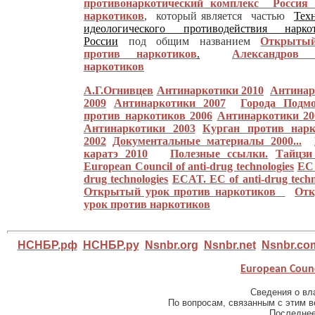
противонаркотический комплекс Россия 
наркотиков
, который является частью
Тех
идеологического противодействия нарко
России
под общим названием
Открыты
против наркотиков
.
Александров 
наркотиков
А.Г.Огнивцев
Антинаркотики 2010
Антинар
2009
Антинаркотики 2007
Города Подмо
против наркотиков 2006
Антинаркотики 20
Антинаркотики 2003
Курган против нарк
2002
Документальные материалы 2000...
каратэ 2010
Полезные ссылки.
Т
ай
ц
зи
European Council of anti-drug technologies
EC 
drug technologies
ECAT. E
C of
anti-drug techn
Открытый урок против наркотиков
От
урок против наркотиков
НСНБР.рф
НСНБР.ру
Nsnbr.org
Nsnbr.net
Nsnbr.co
European Counci
Сведения о вла
По вопросам, связанным с этим в
Последнее